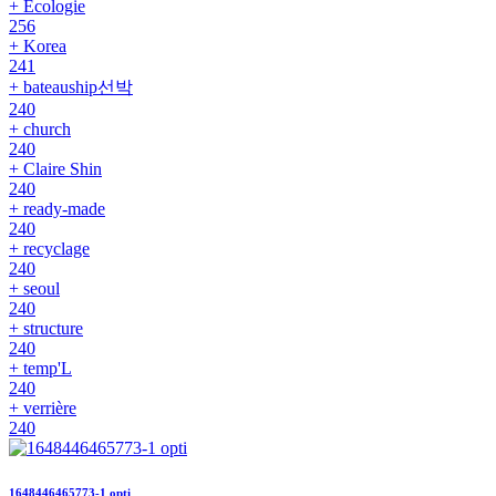
+ Ecologie
256
+ Korea
241
+ bateauship선박
240
+ church
240
+ Claire Shin
240
+ ready-made
240
+ recyclage
240
+ seoul
240
+ structure
240
+ temp'L
240
+ verrière
240
1648446465773-1 opti