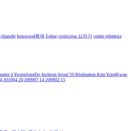
chapelle
boiswood목재
Eglise
croixcross 십자가
centre religieux
antier à YeongJongDo Incheon Seoul
59
Réalisation Kim YongKwan
4
201004
20
200907
14
200902
15