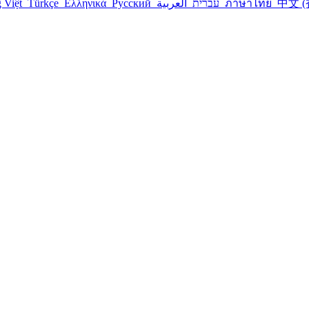
g Việt
Türkçe
Ελληνικά
Русский
עברית
العربية
ภาษาไทย
中文 