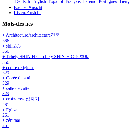
Deutsch
English
Español
Français
Italiano
Português
Tiến
Kachel-Ansicht
Listen-Ansicht
Mots-clés liés
+ ArchitectureArchitecture건축
366
+ shinslab
366
+ Tchely SHIN H.C.Tchely SHIN H.C.신형철
366
+ centre religieux
329
+ Corée du sud
329
+ salle de culte
329
+ croixcross 십자가
261
+ Eglise
261
+ zénithal
261