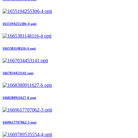
1655194255306-4 opti
1665381148116-4 opti
1667034453141 opti
1668380911627-6 opti
1669617707062-3 opti