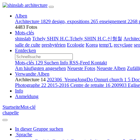
Alben
Architecture
1829
design, expositions
265
enseignement
2268
4483 Fotos
Mots-clés
shinslab
Tchely SHIN H.C.Tchely SHIN H.C.신형철
Archite
salle de culte
presbytérien
Ecologie
Korea
temp'L
recyclage
seo
Entdecken
Mots-clés
129
Suchen
Info
RSS-Feed
Kontakt
Am häufigsten angesehen
Neueste Fotos
Neueste Alben
Zufäll
Verwandte Alben
Architecture
14
202306_YeongJongDo Onnuri church
1
5
Doc
Photographe
22
2015-2016 Centre de retraite
16
200903 Egli
Info
Anmeldung
Startseite
Mot-clé
chapelle
In dieser Gruppe suchen
Sprache