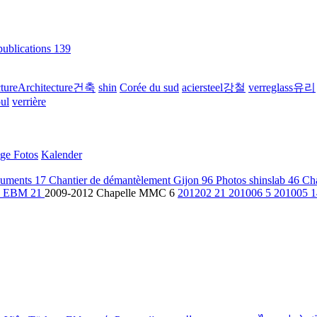
publications
139
ctureArchitecture건축
shin
Corée du sud
aciersteel강철
verreglass유리
ul
verrière
ige Fotos
Kalender
uments
17
Chantier de démantèlement Gijon
96
Photos shinslab
46
Ch
se EBM
21
2009-2012 Chapelle MMC
6
201202
21
201006
5
201005
1