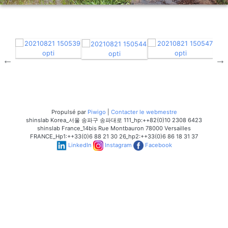
Propulsé par
Piwigo
|
Contacter le webmestre
shinslab Korea_서울 송파구 송파대로 111_hp:++82(0)10 2308 6423
shinslab France_14bis Rue Montbauron 78000 Versailles
FRANCE_Hp1:++33(0)6 88 21 30 26_hp2:++33(0)6 86 18 31 37
LinkedIn
Instagram
Facebook