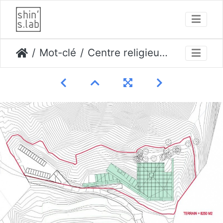
Mot-clé
Centre religieux pour l'église Miral à Gapyeong , Corée du Sud