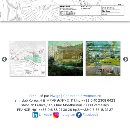
Propulsé par
Piwigo
|
Contacter le webmestre
shinslab Korea_서울 송파구 송파대로 111_hp:++82(0)10 2308 6423
shinslab France_14bis Rue Montbauron 78000 Versailles
FRANCE_Hp1:++33(0)6 88 21 30 26_hp2:++33(0)6 86 18 31 37
LinkedIn
Instagram
Facebook