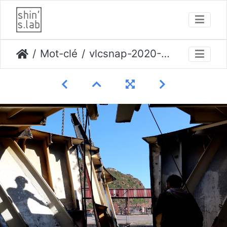
Mot-clé
vlcsnap-2020-10-23-16h56m38s731 opti