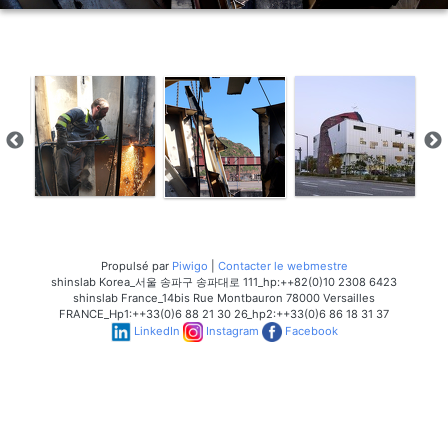
Propulsé par
Piwigo
|
Contacter le webmestre
shinslab Korea_서울 송파구 송파대로 111_hp:++82(0)10 2308 6423
shinslab France_14bis Rue Montbauron 78000 Versailles
FRANCE_Hp1:++33(0)6 88 21 30 26_hp2:++33(0)6 86 18 31 37
LinkedIn
Instagram
Facebook