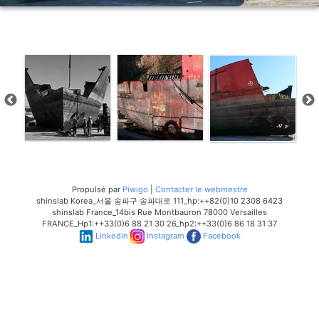
Propulsé par
Piwigo
|
Contacter le webmestre
shinslab Korea_서울 송파구 송파대로 111_hp:++82(0)10 2308 6423
shinslab France_14bis Rue Montbauron 78000 Versailles
FRANCE_Hp1:++33(0)6 88 21 30 26_hp2:++33(0)6 86 18 31 37
LinkedIn
Instagram
Facebook