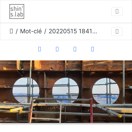
Mot-clé
20220515 184103 opti