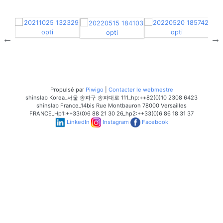
Propulsé par
Piwigo
|
Contacter le webmestre
shinslab Korea_서울 송파구 송파대로 111_hp:++82(0)10 2308 6423
shinslab France_14bis Rue Montbauron 78000 Versailles
FRANCE_Hp1:++33(0)6 88 21 30 26_hp2:++33(0)6 86 18 31 37
LinkedIn
Instagram
Facebook