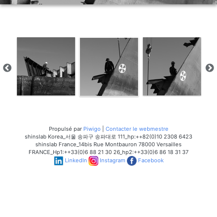
Propulsé par
Piwigo
|
Contacter le webmestre
shinslab Korea_서울 송파구 송파대로 111_hp:++82(0)10 2308 6423
shinslab France_14bis Rue Montbauron 78000 Versailles
FRANCE_Hp1:++33(0)6 88 21 30 26_hp2:++33(0)6 86 18 31 37
LinkedIn
Instagram
Facebook