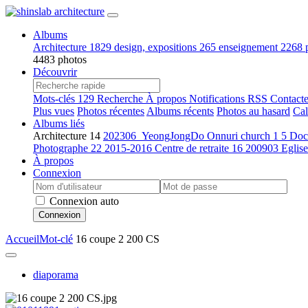
Albums
Architecture
1829
design, expositions
265
enseignement
2268
4483 photos
Découvrir
Mots-clés
129
Recherche
À propos
Notifications RSS
Contacte
Plus vues
Photos récentes
Albums récents
Photos au hasard
Cal
Albums liés
Architecture
14
202306_YeongJongDo Onnuri church
1
5
Doc
Photographe
22
2015-2016 Centre de retraite
16
200903 Egli
À propos
Connexion
Connexion auto
Connexion
Accueil
Mot-clé
16 coupe 2 200 CS
diaporama