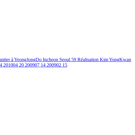
antier à YeongJongDo Incheon Seoul
59
Réalisation Kim YongKwan
4
201004
20
200907
14
200902
15