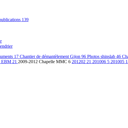
publications
139
r
endrier
uments
17
Chantier de démantèlement Gijon
96
Photos shinslab
46
Ch
se EBM
21
2009-2012 Chapelle MMC
6
201202
21
201006
5
201005
1