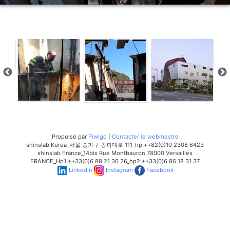
Propulsé par
Piwigo
|
Contacter le webmestre
shinslab Korea_서울 송파구 송파대로 111_hp:++82(0)10 2308 6423
shinslab France_14bis Rue Montbauron 78000 Versailles
FRANCE_Hp1:++33(0)6 88 21 30 26_hp2:++33(0)6 86 18 31 37
LinkedIn
Instagram
Facebook