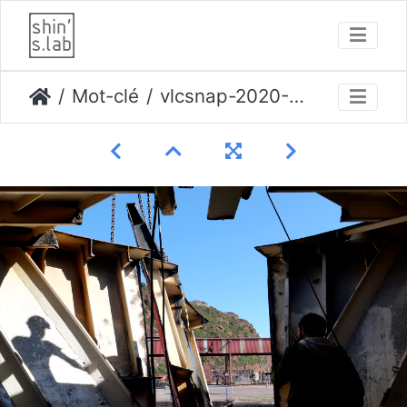
Mot-clé
vlcsnap-2020-10-23-16h56m38s731 opti