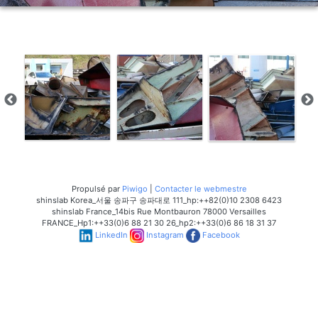
Propulsé par
Piwigo
|
Contacter le webmestre
shinslab Korea_서울 송파구 송파대로 111_hp:++82(0)10 2308 6423
shinslab France_14bis Rue Montbauron 78000 Versailles
FRANCE_Hp1:++33(0)6 88 21 30 26_hp2:++33(0)6 86 18 31 37
LinkedIn
Instagram
Facebook