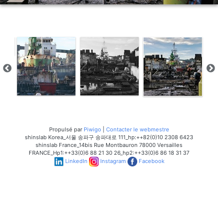
Propulsé par
Piwigo
|
Contacter le webmestre
shinslab Korea_서울 송파구 송파대로 111_hp:++82(0)10 2308 6423
shinslab France_14bis Rue Montbauron 78000 Versailles
FRANCE_Hp1:++33(0)6 88 21 30 26_hp2:++33(0)6 86 18 31 37
LinkedIn
Instagram
Facebook