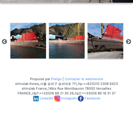
Propulsé par
Piwigo
|
Contacter le webmestre
shinslab Korea_서울 송파구 송파대로 111_hp:++82(0)10 2308 6423
shinslab France_14bis Rue Montbauron 78000 Versailles
FRANCE_Hp1:++33(0)6 88 21 30 26_hp2:++33(0)6 86 18 31 37
LinkedIn
Instagram
Facebook