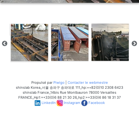
Propulsé par
Piwigo
|
Contacter le webmestre
shinslab Korea_서울 송파구 송파대로 111_hp:++82(0)10 2308 6423
shinslab France_14bis Rue Montbauron 78000 Versailles
FRANCE_Hp1:++33(0)6 88 21 30 26_hp2:++33(0)6 86 18 31 37
LinkedIn
Instagram
Facebook