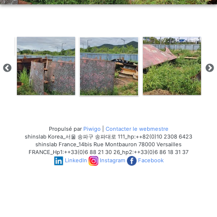
Propulsé par
Piwigo
|
Contacter le webmestre
shinslab Korea_서울 송파구 송파대로 111_hp:++82(0)10 2308 6423
shinslab France_14bis Rue Montbauron 78000 Versailles
FRANCE_Hp1:++33(0)6 88 21 30 26_hp2:++33(0)6 86 18 31 37
LinkedIn
Instagram
Facebook