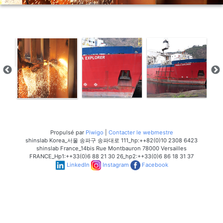
Propulsé par
Piwigo
|
Contacter le webmestre
shinslab Korea_서울 송파구 송파대로 111_hp:++82(0)10 2308 6423
shinslab France_14bis Rue Montbauron 78000 Versailles
FRANCE_Hp1:++33(0)6 88 21 30 26_hp2:++33(0)6 86 18 31 37
LinkedIn
Instagram
Facebook