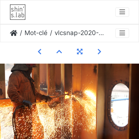
Mot-clé
vlcsnap-2020-10-23-12h53m39s002 opti