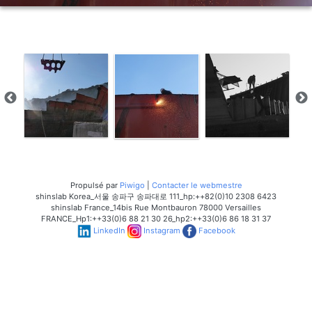
Propulsé par
Piwigo
|
Contacter le webmestre
shinslab Korea_서울 송파구 송파대로 111_hp:++82(0)10 2308 6423
shinslab France_14bis Rue Montbauron 78000 Versailles
FRANCE_Hp1:++33(0)6 88 21 30 26_hp2:++33(0)6 86 18 31 37
LinkedIn
Instagram
Facebook