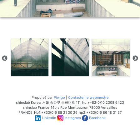
Propulsé par
Piwigo
|
Contacter le webmestre
shinslab Korea_서울 송파구 송파대로 111_hp:++82(0)10 2308 6423
shinslab France_14bis Rue Montbauron 78000 Versailles
FRANCE_Hp1:++33(0)6 88 21 30 26_hp2:++33(0)6 86 18 31 37
LinkedIn
Instagram
Facebook