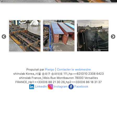
Propulsé par
Piwigo
|
Contacter le webmestre
shinslab Korea_서울 송파구 송파대로 111_hp:++82(0)10 2308 6423
shinslab France_14bis Rue Montbauron 78000 Versailles
FRANCE_Hp1:++33(0)6 88 21 30 26_hp2:++33(0)6 86 18 31 37
LinkedIn
Instagram
Facebook