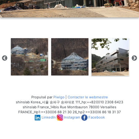
Propulsé par
Piwigo
|
Contacter le webmestre
shinslab Korea_서울 송파구 송파대로 111_hp:++82(0)10 2308 6423
shinslab France_14bis Rue Montbauron 78000 Versailles
FRANCE_Hp1:++33(0)6 88 21 30 26_hp2:++33(0)6 86 18 31 37
LinkedIn
Instagram
Facebook