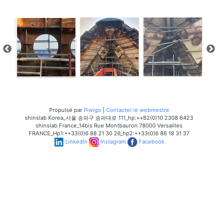
Propulsé par
Piwigo
|
Contacter le webmestre
shinslab Korea_서울 송파구 송파대로 111_hp:++82(0)10 2308 6423
shinslab France_14bis Rue Montbauron 78000 Versailles
FRANCE_Hp1:++33(0)6 88 21 30 26_hp2:++33(0)6 86 18 31 37
LinkedIn
Instagram
Facebook