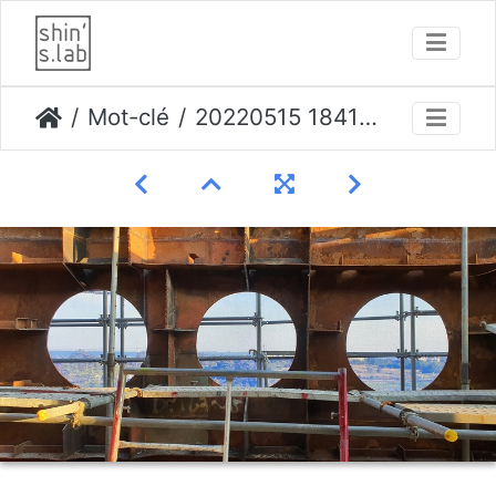
Mot-clé
20220515 184103 opti