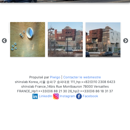
Propulsé par
Piwigo
|
Contacter le webmestre
shinslab Korea_서울 송파구 송파대로 111_hp:++82(0)10 2308 6423
shinslab France_14bis Rue Montbauron 78000 Versailles
FRANCE_Hp1:++33(0)6 88 21 30 26_hp2:++33(0)6 86 18 31 37
LinkedIn
Instagram
Facebook