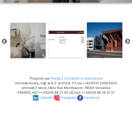
Propulsé par
Piwigo
|
Contacter le webmestre
shinslab Korea_서울 송파구 송파대로 111_hp:++82(0)10 2308 6423
shinslab France_14bis Rue Montbauron 78000 Versailles
FRANCE_Hp1:++33(0)6 88 21 30 26_hp2:++33(0)6 86 18 31 37
LinkedIn
Instagram
Facebook