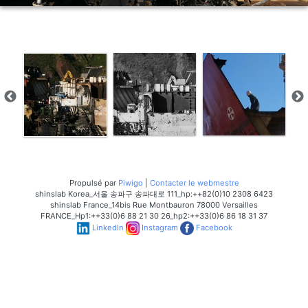
Propulsé par
Piwigo
|
Contacter le webmestre
shinslab Korea_서울 송파구 송파대로 111_hp:++82(0)10 2308 6423
shinslab France_14bis Rue Montbauron 78000 Versailles
FRANCE_Hp1:++33(0)6 88 21 30 26_hp2:++33(0)6 86 18 31 37
LinkedIn
Instagram
Facebook