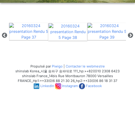
Propulsé par
Piwigo
|
Contacter le webmestre
shinslab Korea_서울 송파구 송파대로 111_hp:++82(0)10 2308 6423
shinslab France_14bis Rue Montbauron 78000 Versailles
FRANCE_Hp1:++33(0)6 88 21 30 26_hp2:++33(0)6 86 18 31 37
LinkedIn
Instagram
Facebook