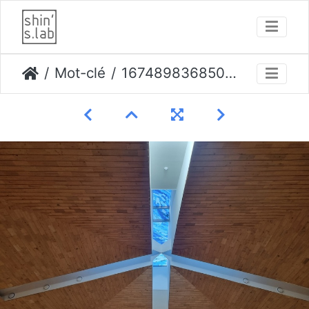
Mot-clé
1674898368503-3 opti