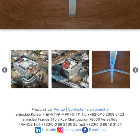
Propulsé par
Piwigo
|
Contacter le webmestre
shinslab Korea_서울 송파구 송파대로 111_hp:++82(0)10 2308 6423
shinslab France_14bis Rue Montbauron 78000 Versailles
FRANCE_Hp1:++33(0)6 88 21 30 26_hp2:++33(0)6 86 18 31 37
LinkedIn
Instagram
Facebook