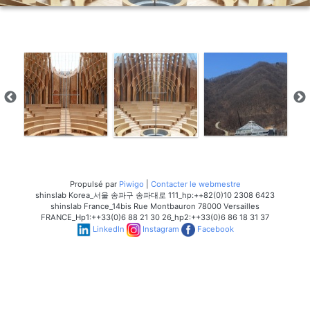
Propulsé par
Piwigo
|
Contacter le webmestre
shinslab Korea_서울 송파구 송파대로 111_hp:++82(0)10 2308 6423
shinslab France_14bis Rue Montbauron 78000 Versailles
FRANCE_Hp1:++33(0)6 88 21 30 26_hp2:++33(0)6 86 18 31 37
LinkedIn
Instagram
Facebook