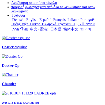
Αναζήτηση σε αυτό το σύνολο
προβολή φωτογραφιών από όλα τα λευκώματα και υπο-
λευκώματα
Γλώσσα
Deutsch
English
Español
Français
Italiano
Português
Tiếng Việt
Türkçe
Ελληνικά
Русский
العربية
עברית
ภาษาไทย
中文 (香港)
日本語
简体中文
한국어
Dossier esquisse
Dossier Op
Chantier
20161014 131320 CADREE opti