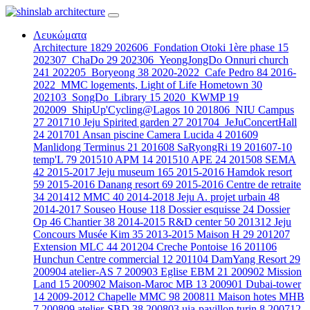
Λευκώματα
Architecture
1829
202606_Fondation Otoki 1ère phase
15
202307_ChaDo
29
202306_YeongJongDo Onnuri church
241
202205_Boryeong
38
2020-2022_Cafe Pedro
84
2016-
2022_MMC logements, Light of Life Hometown
30
202103_SongDo_Library
15
2020_KWMP
19
202009_ShipUp'Cycling@Lagos
10
201806_NIU Campus
27
201710 Jeju Spirited garden
27
201704_JeJuConcertHall
24
201701 Ansan piscine Camera Lucida
4
201609
Manlidong Terminus
21
201608 SaRyongRi
19
201607-10
temp'L
79
201510 APM
14
201510 APE
24
201508 SEMA
42
2015-2017 Jeju museum
165
2015-2016 Hamdok resort
59
2015-2016 Danang resort
69
2015-2016 Centre de retraite
34
201412 MMC
40
2014-2018 Jeju A. projet urbain
48
2014-2017 Souseo House
118
Dossier esquisse
24
Dossier
Op
46
Chantier
38
2014-2015 R&D center
50
201312 Jeju
Concours Musée Kim
35
2013-2015 Maison H
29
201207
Extension MLC
44
201204 Creche Pontoise
16
201106
Hunchun Centre commercial
12
201104 DamYang Resort
29
200904 atelier-AS
7
200903 Eglise EBM
21
200902 Mission
Land
15
200902 Maison-Maroc MB
13
200901 Dubai-tower
14
2009-2012 Chapelle MMC
98
200811 Maison hotes MHB
7
200809 atelier-SBD
38
200803 uia-pavillon turin
8
200712