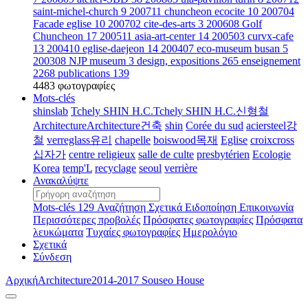
saint-michel-church
9
200711 chuncheon ecocite
10
200704
Facade eglise
10
200702 cite-des-arts
3
200608 Golf
Chuncheon
17
200511 asia-art-center
14
200503 curvx-cafe
13
200410 eglise-daejeon
14
200407 eco-museum busan
5
200308 NJP museum
3
design, expositions
265
enseignement
2268
publications
139
4483 φωτογραφίες
Mots-clés
shinslab
Tchely SHIN H.C.Tchely SHIN H.C.신형철
ArchitectureArchitecture건축
shin
Corée du sud
aciersteel강
철
verreglass유리
chapelle
boiswood목재
Eglise
croixcross
십자가
centre religieux
salle de culte
presbytérien
Ecologie
Korea
temp'L
recyclage
seoul
verrière
Ανακαλύψτε
Mots-clés
129
Αναζήτηση
Σχετικά
Ειδοποίηση
Επικοινωνία
Περισσότερες προβολές
Πρόσφατες φωτογραφίες
Πρόσφατα
λευκώματα
Τυχαίες φωτογραφίες
Ημερολόγιο
Σχετικά
Σύνδεση
Αρχική
Architecture
2014-2017 Souseo House