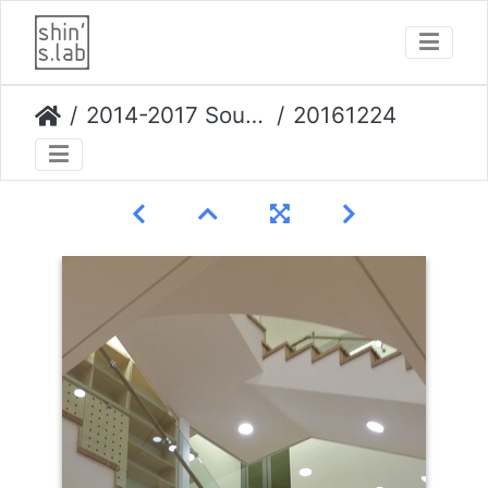
2014-2017 Souseo House
20161224 191814 opti