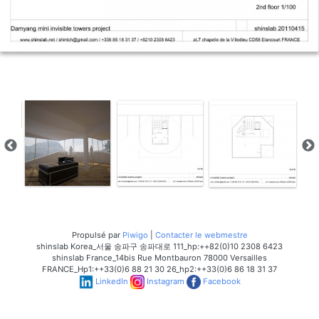
Propulsé par
Piwigo
|
Contacter le webmestre
shinslab Korea_서울 송파구 송파대로 111_hp:++82(0)10 2308 6423
shinslab France_14bis Rue Montbauron 78000 Versailles
FRANCE_Hp1:++33(0)6 88 21 30 26_hp2:++33(0)6 86 18 31 37
LinkedIn
Instagram
Facebook