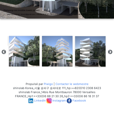
Propulsé par
Piwigo
|
Contacter le webmestre
shinslab Korea_서울 송파구 송파대로 111_hp:++82(0)10 2308 6423
shinslab France_14bis Rue Montbauron 78000 Versailles
FRANCE_Hp1:++33(0)6 88 21 30 26_hp2:++33(0)6 86 18 31 37
LinkedIn
Instagram
Facebook