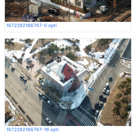
1672292186767-0 opti
1672292186767-16 opti