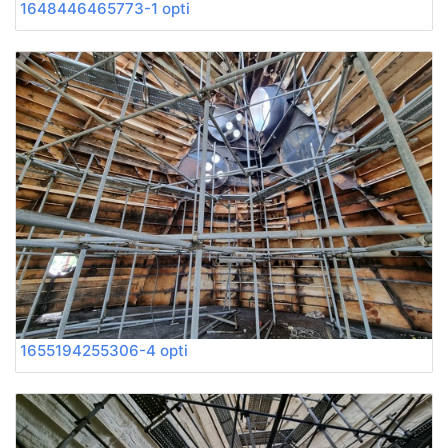
1648446465773-1 opti
1655194255306-4 opti