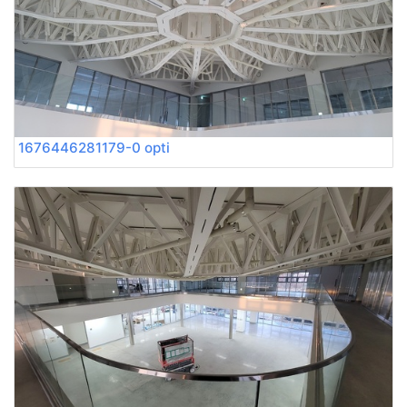
1676446281179-0 opti