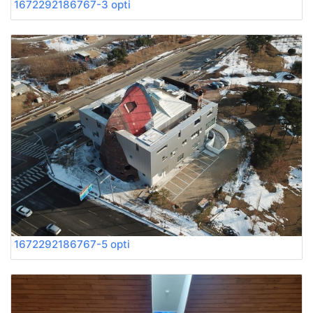
1672292186767-3 opti
1672292186767-5 opti