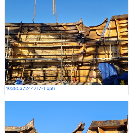
1638537244717-1 opti