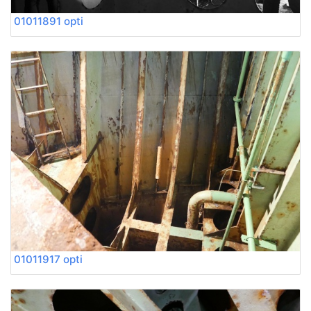
01011891 opti
01011917 opti