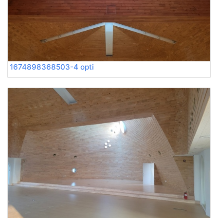
1674898368503-4 opti