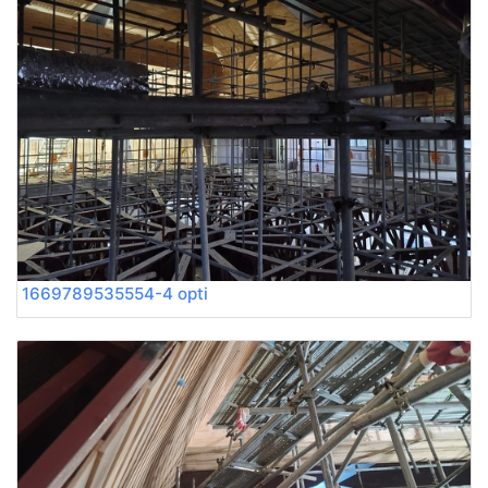
1669789535554-4 opti