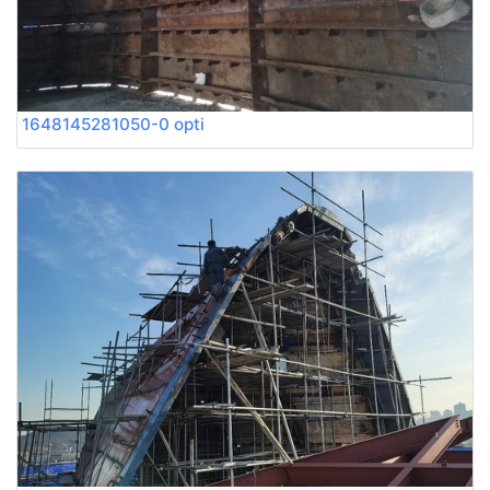
1648145281050-0 opti