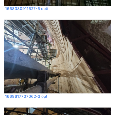
1668380911627-6 opti
1669617707062-3 opti