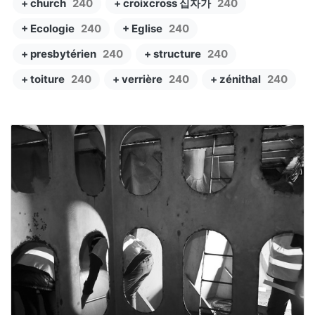
+ church
240
+ croixcross 십자가
240
+ Ecologie
240
+ Eglise
240
+ presbytérien
240
+ structure
240
+ toiture
240
+ verrière
240
+ zénithal
240