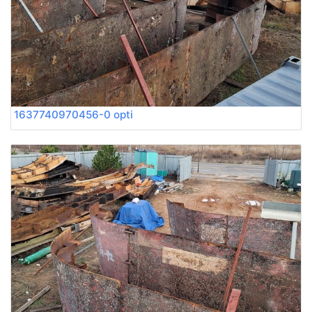
1637740970456-0 opti