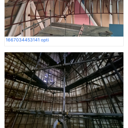
1667034453141 opti