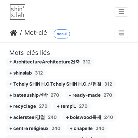
Mot-clé
seoul
Mots-clés liés
+ ArchitectureArchitecture건축
312
+ shinslab
312
+ Tchely SHIN H.C.Tchely SHIN H.C.신형철
312
+ bateauship선박
270
+ ready-made
270
+ recyclage
270
+ temp'L
270
+ aciersteel강철
240
+ boiswood목재
240
+ centre religieux
240
+ chapelle
240