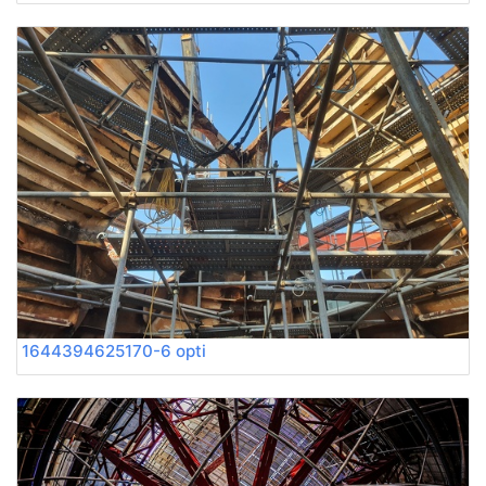
1644394625170-6 opti