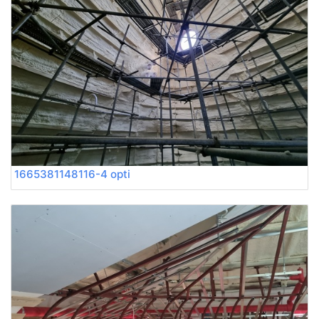
1665381148116-4 opti