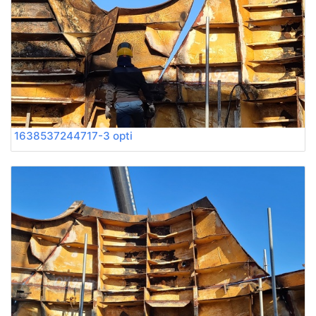
1638537244717-3 opti