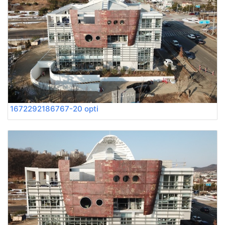
1672292186767-20 opti