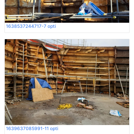
1638537244717-7 opti
1639637085991-11 opti