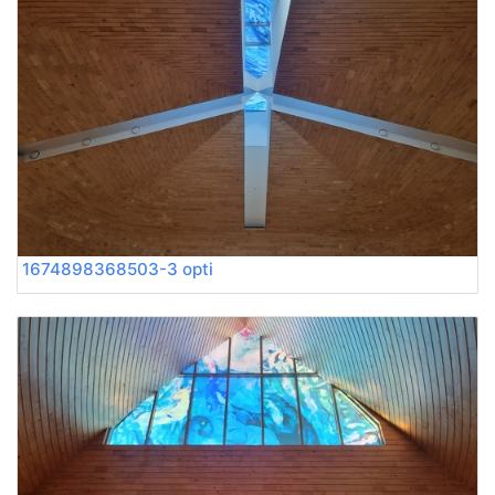
1674898368503-3 opti