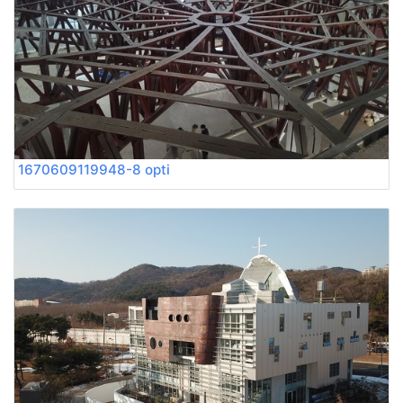
1670609119948-8 opti