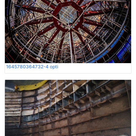
1645780364732-4 opti