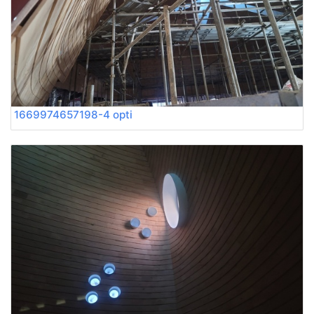
1669974657198-4 opti