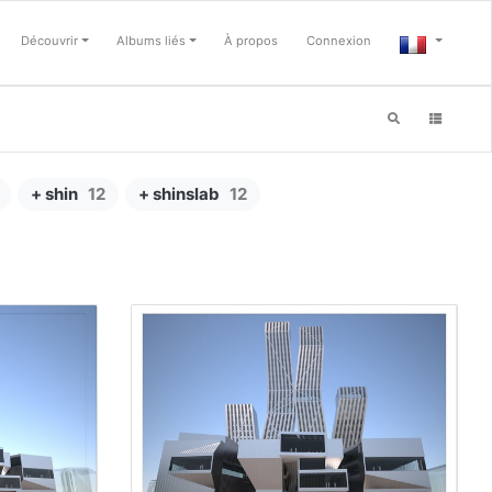
Découvrir
Albums liés
À propos
Connexion
+ shin
12
+ shinslab
12