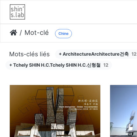
Mot-clé
Chine
Mots-clés liés
+ ArchitectureArchitecture건축
12
+ Tchely SHIN H.C.Tchely SHIN H.C.신형철
12