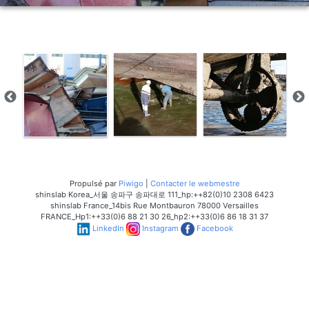
Propulsé par
Piwigo
|
Contacter le webmestre
shinslab Korea_서울 송파구 송파대로 111_hp:++82(0)10 2308 6423
shinslab France_14bis Rue Montbauron 78000 Versailles
FRANCE_Hp1:++33(0)6 88 21 30 26_hp2:++33(0)6 86 18 31 37
LinkedIn
Instagram
Facebook