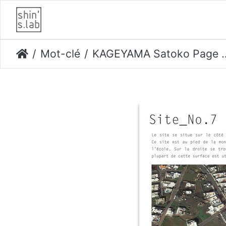
Mot-clé
KAGEYAMA Satoko Page 04