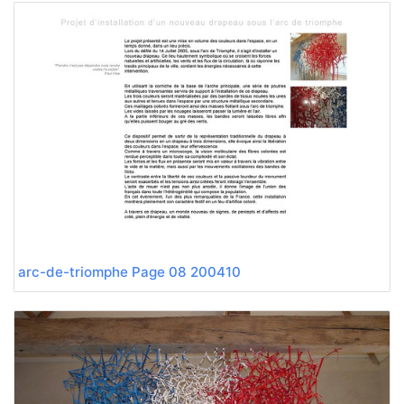
200410 arc-de-triomphe Page 08