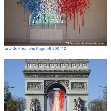
200410 arc-de-triomphe Page 09