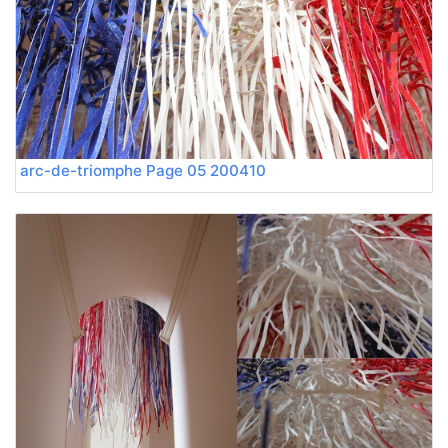
200410 arc-de-triomphe Page 05